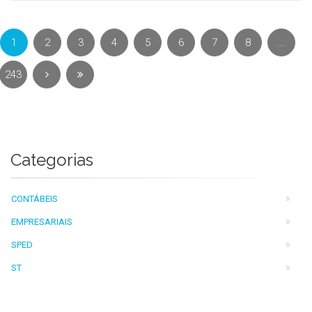
1
2
3
4
5
6
7
8
...
243
Categorias
CONTÁBEIS
EMPRESARIAIS
SPED
ST