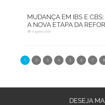
MUDANÇA EM IBS E CBS
A NOVA ETAPA DA REFO
3
agosto 2026
1
2
3
4
5
6
7
8
DESEJA MA