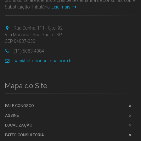
profissional atendemos a crescente demanda de consultas sobre
Substituição Tributária.
Leia mais
Rua Cunha, 111 - Cjto. 92
Vila Mariana - São Paulo - SP
CEP 04037-030
(11) 5083-4084
sac@fattoconsultoria.com.br
Mapa do Site
FALE CONOSCO
ASSINE
LOCALIZAÇÃO
FATTO CONSULTORIA